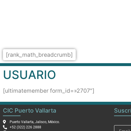
[rank_math_breadcrumb]
USUARIO
[ultimatemember form_id=»2707″]
CIC Puerto Vallarta
Suscr
Puerto Vallarta, Jalisco, México.
+52 (322) 226 2888